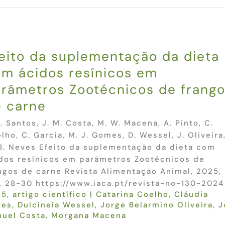
eito da suplementação da dieta
m ácidos resínicos em
râmetros Zootécnicos de frang
 carne
I. Santos, J. M. Costa, M. W. Macena, A. Pinto, C.
lho, C. Garcia, M. J. Gomes, D. Wessel, J. Oliveira,
B. Neves Efeito da suplementação da dieta com
dos resínicos em parâmetros Zootécnicos de
ngos de carne Revista Alimentação Animal, 2025,
, 28-30 https://www.iaca.pt/revista-no-130-2024
25
,
artigo científico
|
Catarina Coelho
,
Cláudia
ves
,
Dulcineia Wessel
,
Jorge Belarmino Oliveira
,
J
uel Costa
,
Morgana Macena