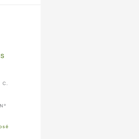
os
 C.
 Nº
osé