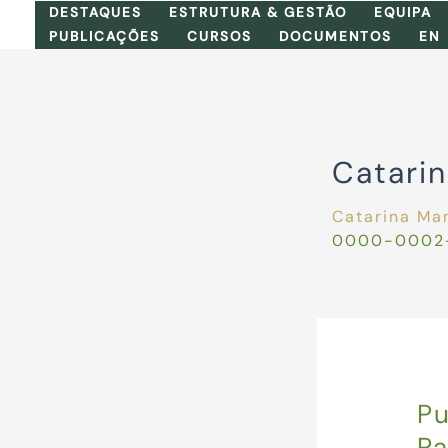
Skip
DESTAQUES
ESTRUTURA & GESTÃO
EQUIPA
to
PUBLICAÇÕES
CURSOS
DOCUMENTOS
EN
content
Catari
Catarina Ma
0000-0002
Pu
Pa