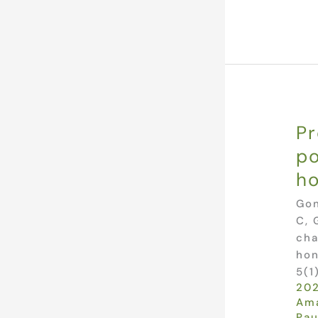
Pr
po
ho
Gon
C, 
cha
hon
5(1
20
Ama
Pau