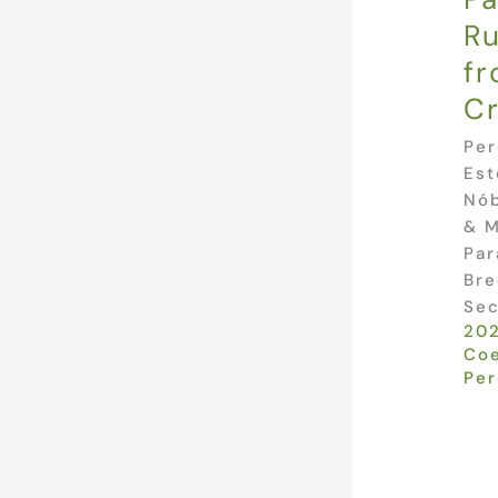
R
fr
Cr
Per
Est
Nób
& M
Par
Bre
Sec
20
Co
Per