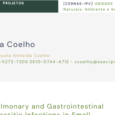
PROJETOS
[CERNAS-IPV]
UNIDADE 
Naturais, Ambiente e S
na Coelho
nuela Almeida Coelho
-5272-7303
0E10-D744-A71E
•
ccoelho@esav.ip
lmonary and Gastrointestinal
rasitic Infections in Small