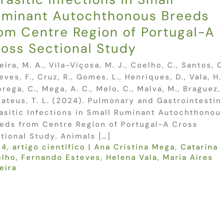
uminant Autochthonous Breeds
om Centre Region of Portugal-A
oss Sectional Study
eira, M. A., Vila-Viçosa, M. J., Coelho, C., Santos, C
eves, F., Cruz, R., Gomes, L., Henriques, D., Vala, H.
rega, C., Mega, A. C., Melo, C., Malva, M., Braguez, 
ateus, T. L. (2024). Pulmonary and Gastrointestin
asitic Infections in Small Ruminant Autochthono
eds from Centre Region of Portugal-A Cross
tional Study. Animals […]
24
,
artigo científico
|
Ana Cristina Mega
,
Catarina
elho
,
Fernando Esteves
,
Helena Vala
,
Maria Aires
eira