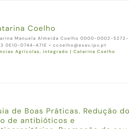
tarina Coelho
arina Manuela Almeida Coelho 0000-0002-5272-
3 0E10-D744-A71E • ccoelho@esav.ipv.pt
ncias Agrícolas
,
integrado
|
Catarina Coelho
ia de Boas Práticas. Redução d
o de antibióticos e