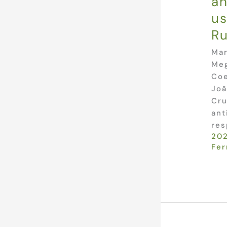
an
us
R
Mar
Meg
Coe
Joã
Cru
ant
res
20
Fer