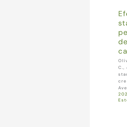
Ef
st
pe
de
c
Oli
C.,
sta
cre
Ave
20
Est