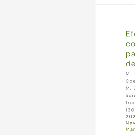
Ef
co
pa
de
M. 
Coe
M. 
áci
fra
130
20
Ne
Man