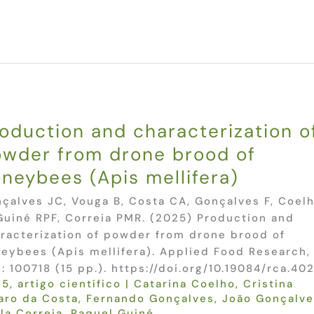
oduction and characterization o
wder from drone brood of
neybees (Apis mellifera)
çalves JC, Vouga B, Costa CA, Gonçalves F, Coel
Guiné RPF, Correia PMR. (2025) Production and
racterization of powder from drone brood of
eybees (Apis mellifera). Applied Food Research,
): 100718 (15 pp.). https://doi.org/10.19084/rca.40
25
,
artigo científico
|
Catarina Coelho
,
Cristina
ro da Costa
,
Fernando Gonçalves
,
João Gonçalve
la Correia
,
Raquel Guiné