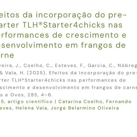
eitos da incorporação do pre-
arter TLH®Starter4chicks nas
rformances de crescimento e
senvolvimento em frangos de
arne
veira, J., Coelho, C., Esteves, F., Garcia, C., Nóbre
 & Vala, H. (2025). Efeitos da incorporação do pre
rter TLH®Starter4chicks nas performances de
scimento e desenvolvimento em frangos de carn
s e Ovos, 285, 4–6.
25
,
artigo científico
|
Catarina Coelho
,
Fernando
eves
,
Helena Vala
,
Jorge Belarmino Oliveira