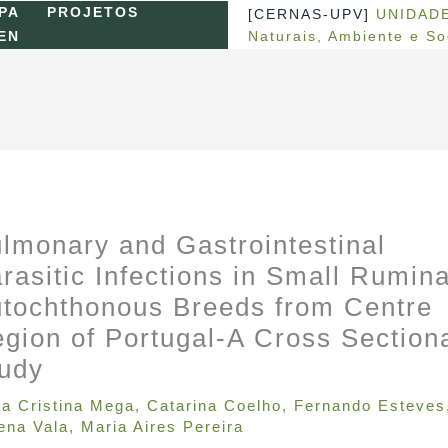
PA
PROJETOS
[CERNAS-UPV]
UNIDADE
Naturais, Ambiente e S
EN
lmonary and Gastrointestinal
rasitic Infections in Small Rumin
tochthonous Breeds from Centre
gion of Portugal-A Cross Section
udy
a Cristina Mega
,
Catarina Coelho
,
Fernando Esteves
ena Vala
,
Maria Aires Pereira