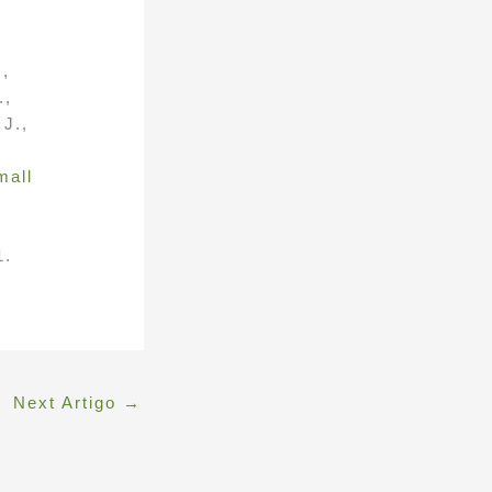
.,
.,
 J.,
mall
1.
Next Artigo
→