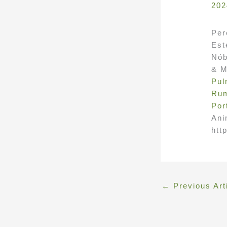
202
Per
Est
Nób
& M
Pul
Rum
Por
Ani
htt
←
Previous Art