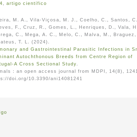
4
,
artigo científico
eira, M. A., Vila-Viçosa, M. J., Coelho, C., Santos, C
eves, F., Cruz, R., Gomes, L., Henriques, D., Vala, H
rega, C., Mega, A. C., Melo, C., Malva, M., Braguez,
ateus, T. L. (2024).
monary and Gastrointestinal Parasitic Infections in S
inant Autochthonous Breeds from Centre Region of
tugal-A Cross Sectional Study
.
mals : an open access journal from MDPI, 14(8), 124
ps://doi.org/10.3390/ani14081241
igo