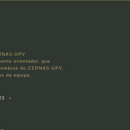
CERNAS-UPV
nto orientador, que
os membros do CERNAS-UPV,
os da equipa.
23