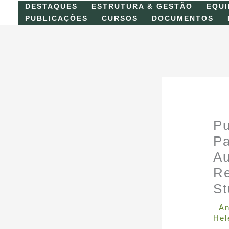
Skip
DESTAQUES
ESTRUTURA & GESTÃO
EQUI
to
PUBLICAÇÕES
CURSOS
DOCUMENTOS
content
Pu
Pa
Au
Re
St
An
Hel