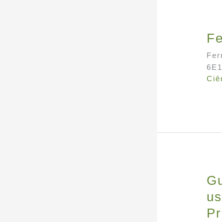
Fe
Fer
6E1
Ciê
Gu
us
Pr