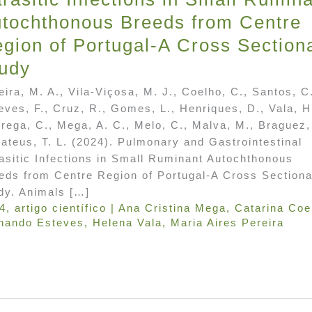
tochthonous Breeds from Centre
gion of Portugal-A Cross Section
udy
eira, M. A., Vila-Viçosa, M. J., Coelho, C., Santos, C
eves, F., Cruz, R., Gomes, L., Henriques, D., Vala, H
rega, C., Mega, A. C., Melo, C., Malva, M., Braguez,
ateus, T. L. (2024). Pulmonary and Gastrointestinal
asitic Infections in Small Ruminant Autochthonous
eds from Centre Region of Portugal-A Cross Sectiona
dy. Animals […]
4
,
artigo científico
|
Ana Cristina Mega
,
Catarina Coe
nando Esteves
,
Helena Vala
,
Maria Aires Pereira