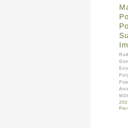
Ma
Po
Po
Su
I
Rod
Gon
Est
Pol
Pop
Ani
MDP
202
Per