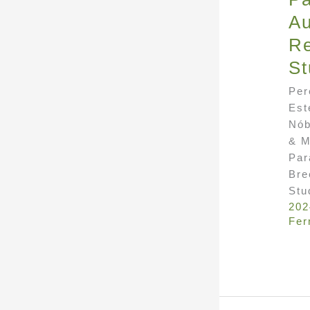
Au
Re
St
Per
Est
Nób
& M
Par
Bre
Stu
202
Fer