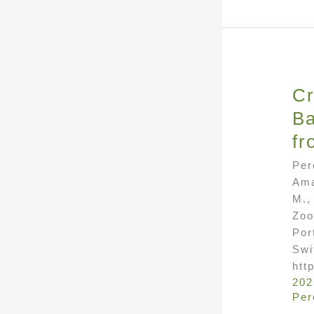
Cr
Ba
fr
Per
Ama
M.,
Zoo
Por
Swi
htt
202
Per