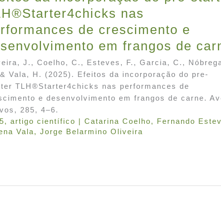
H®Starter4chicks nas
rformances de crescimento e
senvolvimento em frangos de car
veira, J., Coelho, C., Esteves, F., Garcia, C., Nóbreg
 & Vala, H. (2025). Efeitos da incorporação do pre-
rter TLH®Starter4chicks nas performances de
scimento e desenvolvimento em frangos de carne. A
vos, 285, 4–6.
5
,
artigo científico
|
Catarina Coelho
,
Fernando Este
ena Vala
,
Jorge Belarmino Oliveira