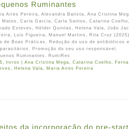
equenos Ruminantes
ia Aires Pereira, Alexandra Batista, Ana Cristina Meg
 Matos, Carla Garcia, Carla Santos, Catarina Coelho
nado Esteves, Hélder Quintas, Helena Vala, João Ja
reira, Luis Figueira, Manuel Martins, Rita Cruz (2025)
a de Boas Práticas. Redução do uso de antibióticos 
iparasitários. Promoção do seu uso responsável.
uenos Ruminantes. RumiRes
5
,
livros
|
Ana Cristina Mega
,
Catarina Coelho
,
Ferna
eves
,
Helena Vala
,
Maria Aires Pereira
eitos da incorporação do pre-start