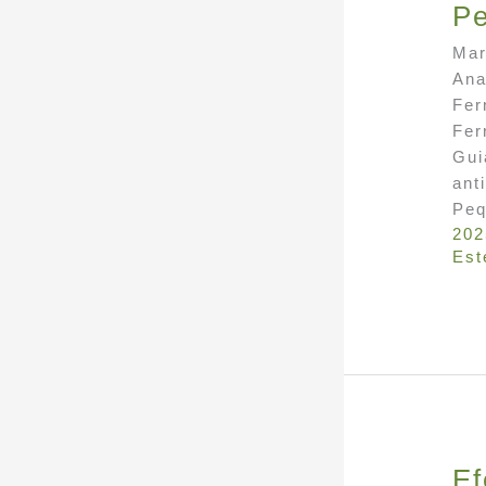
P
Mar
Ana
Fer
Fer
Gui
ant
Peq
202
Est
Ef