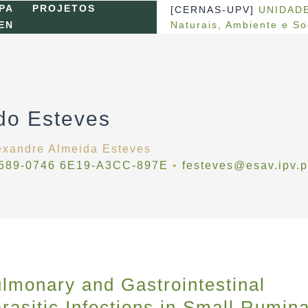
PA
PROJETOS
[CERNAS-UPV]
UNIDADE
Naturais, Ambiente e S
EN
do Esteves
exandre Almeida Esteves
589-0746
6E19-A3CC-897E
•
festeves@esav.ipv.p
lmonary and Gastrointestinal
rasitic Infections in Small Rumin