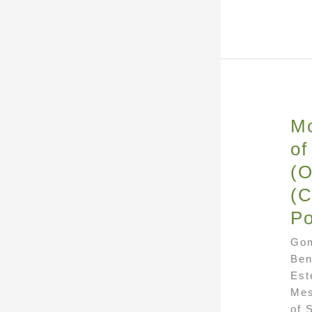
Mo
of
(O
(C
Po
Gom
Ben
Est
Mes
of 