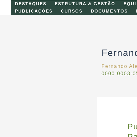
Skip
DESTAQUES
ESTRUTURA & GESTÃO
EQUI
to
PUBLICAÇÕES
CURSOS
DOCUMENTOS
content
Fernan
Fernando Al
0000-0003-0
Pu
Pa