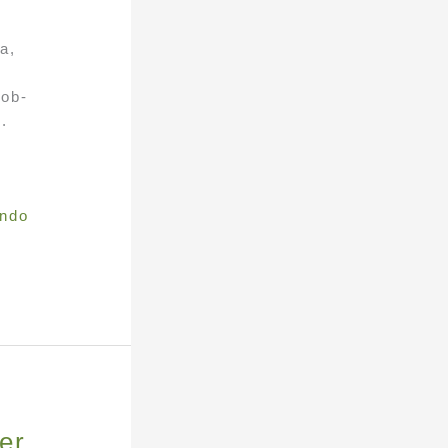
a,
,
cob-
.
e
ndo
er