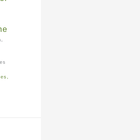
ne
a,
ves
ves
,