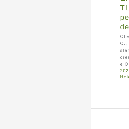
TL
pe
de
Oli
C.,
sta
cre
e O
202
Hel