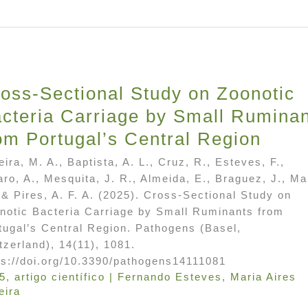
oss-Sectional Study on Zoonotic
cteria Carriage by Small Rumina
om Portugal’s Central Region
eira, M. A., Baptista, A. L., Cruz, R., Esteves, F.,
ro, A., Mesquita, J. R., Almeida, E., Braguez, J., Ma
 & Pires, A. F. A. (2025). Cross-Sectional Study on
notic Bacteria Carriage by Small Ruminants from
tugal’s Central Region. Pathogens (Basel,
tzerland), 14(11), 1081.
ps://doi.org/10.3390/pathogens14111081
5
,
artigo científico
|
Fernando Esteves
,
Maria Aires
eira