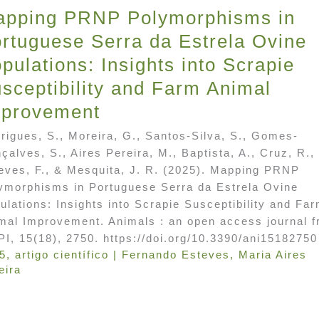
pping PRNP Polymorphisms in
rtuguese Serra da Estrela Ovine
pulations: Insights into Scrapie
sceptibility and Farm Animal
mprovement
rigues, S., Moreira, G., Santos-Silva, S., Gomes-
çalves, S., Aires Pereira, M., Baptista, A., Cruz, R.,
eves, F., & Mesquita, J. R. (2025). Mapping PRNP
ymorphisms in Portuguese Serra da Estrela Ovine
ulations: Insights into Scrapie Susceptibility and Fa
mal Improvement. Animals : an open access journal 
I, 15(18), 2750. https://doi.org/10.3390/ani15182750
5
,
artigo científico
|
Fernando Esteves
,
Maria Aires
eira