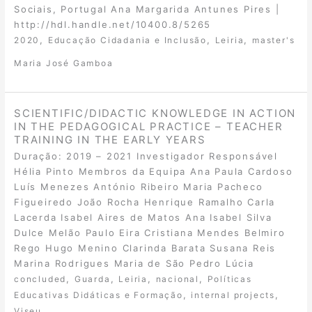
Sociais, Portugal Ana Margarida Antunes Pires |
http://hdl.handle.net/10400.8/5265
,
,
,
2020
Educação Cidadania e Inclusão
Leiria
master's
Maria José Gamboa
SCIENTIFIC/DIDACTIC KNOWLEDGE IN ACTION
IN THE PEDAGOGICAL PRACTICE – TEACHER
TRAINING IN THE EARLY YEARS
Duração: 2019 – 2021 Investigador Responsável
Hélia Pinto Membros da Equipa Ana Paula Cardoso
Luís Menezes António Ribeiro Maria Pacheco
Figueiredo João Rocha Henrique Ramalho Carla
Lacerda Isabel Aires de Matos Ana Isabel Silva
Dulce Melão Paulo Eira Cristiana Mendes Belmiro
Rego Hugo Menino Clarinda Barata Susana Reis
Marina Rodrigues Maria de São Pedro Lúcia
,
,
,
,
concluded
Guarda
Leiria
nacional
Políticas
,
,
Educativas Didáticas e Formação
internal projects
Viseu