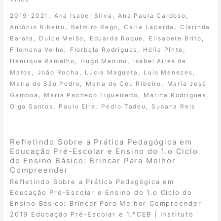
,
,
,
2019-2021
Ana Isabel Silva
Ana Paula Cardoso
,
,
,
António Ribeiro
Belmiro Rego
Carla Lacerda
Clarinda
,
,
,
,
Barata
Dulce Melão
Eduarda Roque
Elisabete Brito
,
,
,
Filomena Velho
Florbela Rodrigues
Hélia Pinto
,
,
Henrique Ramalho
Hugo Menino
Isabel Aires de
,
,
,
,
Matos
João Rocha
Lúcia Magueta
Luís Menezes
,
,
Maria de São Pedro
Maria do Céu Ribeiro
Maria José
,
,
,
Gamboa
Maria Pacheco Figueiredo
Marina Rodrigues
,
,
,
Olga Santos
Paulo Eira
Pedro Tadeu
Susana Reis
Refletindo Sobre a Prática Pedagógica em
Educação Pré-Escolar e Ensino do 1.o Ciclo
do Ensino Básico: Brincar Para Melhor
Compreender
Refletindo Sobre a Prática Pedagógica em
Educação Pré-Escolar e Ensino do 1.o Ciclo do
Ensino Básico: Brincar Para Melhor Compreender
2019 Educação Pré-Escolar e 1.ºCEB | Instituto