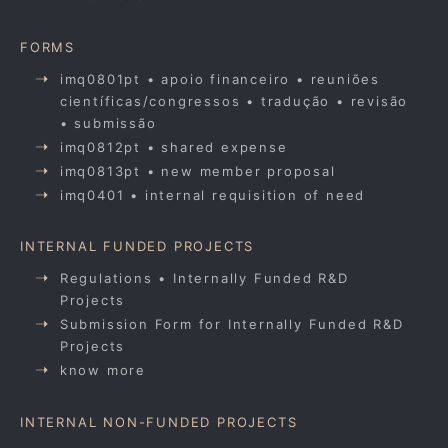
FORMS
imq0801pt • apoio financeiro • reuniões
científicas/congressos • tradução • revisão
• submissão
imq0812pt • shared expense
imq0813pt • new member proposal
imq0401 • internal requisition of need
INTERNAL FUNDED PROJECTS
Regulations • Internally Funded R&D
Projects
Submission Form for Internally Funded R&D
Projects
know more
INTERNAL NON-FUNDED PROJECTS