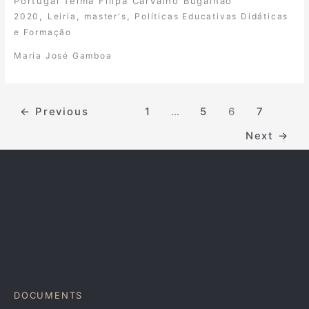
Portugal Telma Filipa Carvalho Bugalhão
,
,
,
2020
Leiria
master's
Políticas Educativas Didáticas
e Formação
Maria José Gamboa
←
Previous
1
…
5
6
7
Next
→
DOCUMENTS