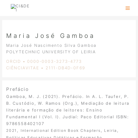
Skip
to
content
Maria José Gamboa
Maria José Nascimento Silva Gamboa
POLYTECHNIC UNIVERSITY OF LEIRIA
ORCID • 0000-0003-3273-4773
CIÊNCIAVITAE • 2111-DB4D-0F69
Prefácio
Gamboa, M. J. (2021). Prefácio. In A. L. Taufer, P.
B. Custódio, W. Ramos (Org.), Mediação de leitura
literária e formação de leitores: Ensino
Fundamental I (Vol. I). Judiaí: Paco Editorial ISBN:
9786558402107
,
,
,
2021
International Edition Book Chapters
Leiria
Políticas Educativas Didáticas e Formação