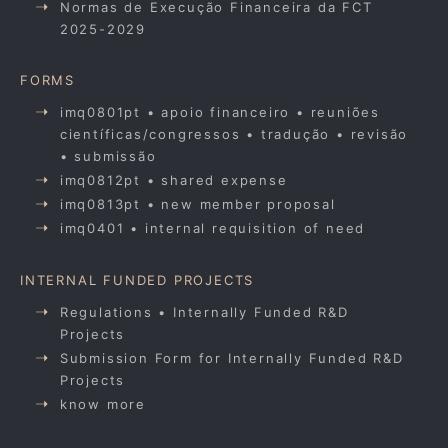
Normas de Execução Financeira da FCT
2025-2029
FORMS
imq0801pt • apoio financeiro • reuniões
científicas/congressos • tradução • revisão
• submissão
imq0812pt • shared expense
imq0813pt • new member proposal
imq0401 • internal requisition of need
INTERNAL FUNDED PROJECTS
Regulations • Internally Funded R&D
Projects
Submission Form for Internally Funded R&D
Projects
know more