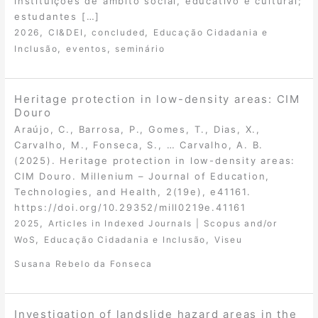
instituições de âmbito social, educativo e cultural;
estudantes […]
,
,
,
2026
CI&DEI
concluded
Educação Cidadania e
,
,
Inclusão
eventos
seminário
Heritage protection in low-density areas: CIM
Douro
Araújo, C., Barrosa, P., Gomes, T., Dias, X.,
Carvalho, M., Fonseca, S., … Carvalho, A. B.
(2025). Heritage protection in low-density areas:
CIM Douro. Millenium – Journal of Education,
Technologies, and Health, 2(19e), e41161.
https://doi.org/10.29352/mill0219e.41161
,
2025
Articles in Indexed Journals | Scopus and/or
,
,
WoS
Educação Cidadania e Inclusão
Viseu
Susana Rebelo da Fonseca
Investigation of landslide hazard areas in the