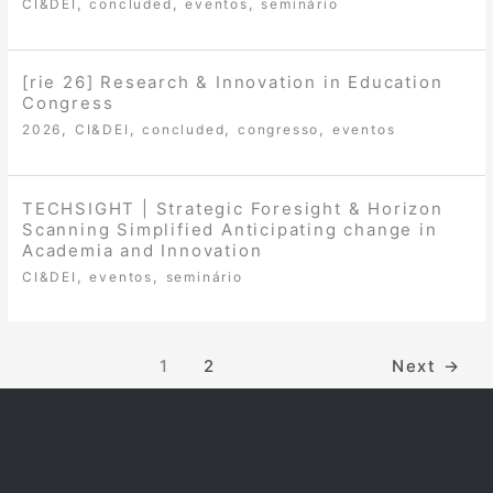
,
,
,
CI&DEI
concluded
eventos
seminário
[rie 26] Research & Innovation in Education
Congress
,
,
,
,
2026
CI&DEI
concluded
congresso
eventos
TECHSIGHT | Strategic Foresight & Horizon
Scanning Simplified Anticipating change in
Academia and Innovation
,
,
CI&DEI
eventos
seminário
1
2
Next
→