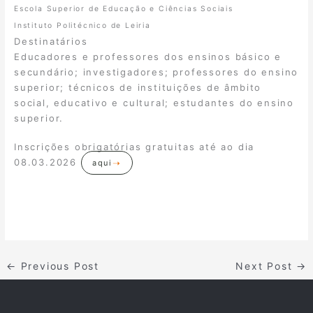
Escola Superior de Educação e Ciências Sociais
Instituto Politécnico de Leiria
Destinatários
Educadores e professores dos ensinos básico e
secundário; investigadores; professores do ensino
superior; técnicos de instituições de âmbito
social, educativo e cultural; estudantes do ensino
superior.
Inscrições obrigatórias gratuitas até ao dia
08.03.2026
aqui
←
Previous Post
Next Post
→