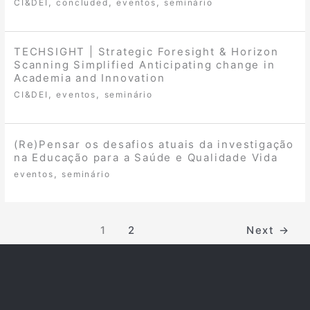
,
,
,
CI&DEI
concluded
eventos
seminário
TECHSIGHT | Strategic Foresight & Horizon
Scanning Simplified Anticipating change in
Academia and Innovation
,
,
CI&DEI
eventos
seminário
(Re)Pensar os desafios atuais da investigação
na Educação para a Saúde e Qualidade Vida
,
eventos
seminário
1
2
Next
→