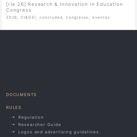
[rie 26] Research & Innovation in Education
Congress
,
,
,
,
2026
CI&DEI
concluded
congresso
eventos
DOCUMENTS
RULES
Regulation
Researcher Guide
Logos and advertising guidelines