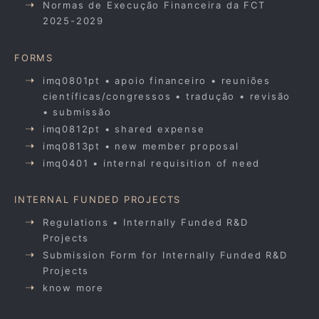
Normas de Execução Financeira da FCT
2025-2029
FORMS
imq0801pt • apoio financeiro • reuniões
científicas/congressos • tradução • revisão
• submissão
imq0812pt • shared expense
imq0813pt • new member proposal
imq0401 • internal requisition of need
INTERNAL FUNDED PROJECTS
Regulations • Internally Funded R&D
Projects
Submission Form for Internally Funded R&D
Projects
know more