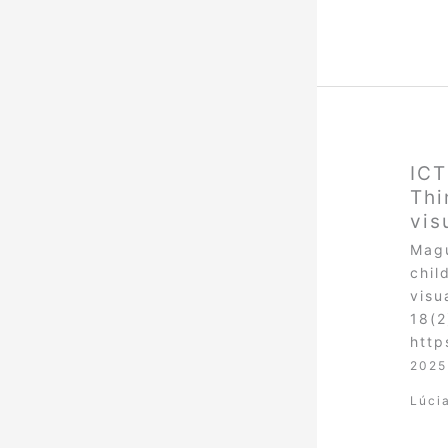
ICT
Thi
vis
Magu
chil
visu
18(2
http
2025
Lúci