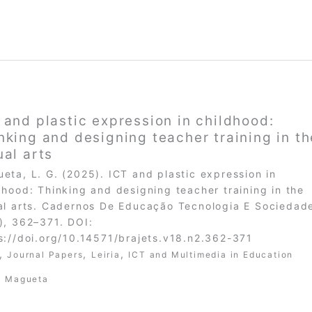
 and plastic expression in childhood:
nking and designing teacher training in th
ual arts
eta, L. G. (2025). ICT and plastic expression in
dhood: Thinking and designing teacher training in the
al arts. Cadernos De Educação Tecnologia E Sociedad
), 362–371. DOI:
s://doi.org/10.14571/brajets.v18.n2.362-371
,
,
,
Journal Papers
Leiria
ICT and Multimedia in Education
a Magueta