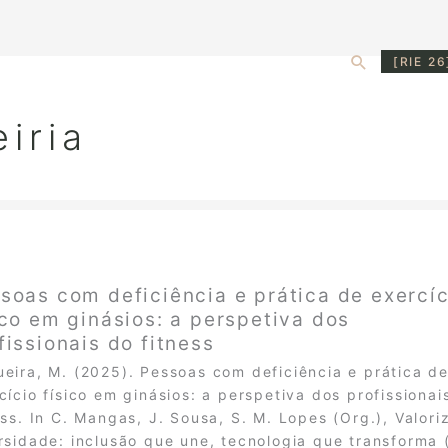
Search
[RIE 26
eiria
soas com deficiência e prática de exercíc
ico em ginásios: a perspetiva dos
fissionais do fitness
eira, M. (2025). Pessoas com deficiência e prática d
cício físico em ginásios: a perspetiva dos profissionai
ess. In C. Mangas, J. Sousa, S. M. Lopes (Org.), Valori
rsidade: inclusão que une, tecnologia que transforma 