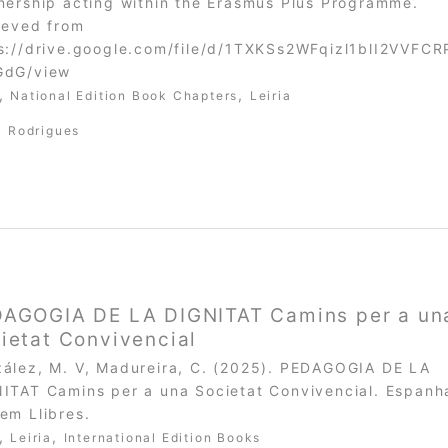
nership acting within the Erasmus Plus Programme.
ieved from
s://drive.google.com/file/d/1TXKSs2WFqizl1blI2VVFCR
GdG/view
,
,
National Edition Book Chapters
Leiria
a Rodrigues
AGOGIA DE LA DIGNITAT Camins per a un
ietat Convivencial
ález, M. V, Madureira, C. (2025). PEDAGOGIA DE LA
ITAT Camins per a una Societat Convivencial. Espanh
em Llibres.
,
,
Leiria
International Edition Books