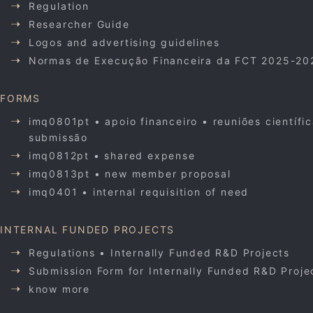
Regulation
Researcher Guide
Logos and advertising guidelines
Normas de Execução Financeira da FCT 2025-20
FORMS
imq0801pt • apoio financeiro • reuniões científi
submissão
imq0812pt • shared expense
imq0813pt • new member proposal
imq0401 • internal requisition of need
INTERNAL FUNDED PROJECTS
Regulations • Internally Funded R&D Projects
Submission Form for Internally Funded R&D Proje
know more