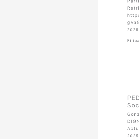
Part
Retr
http
gVa
2025
Filip
PED
Soc
Gonz
DIGN
Actu
2025