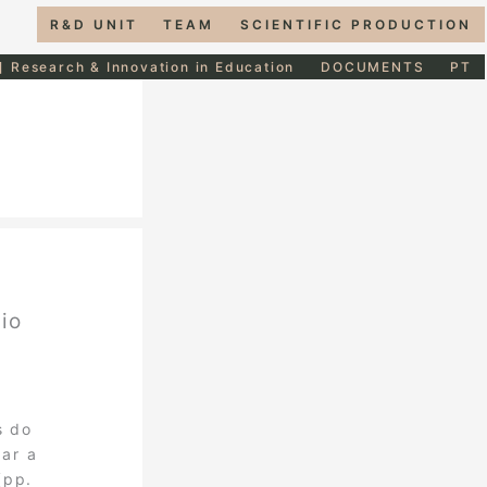
R&D UNIT
TEAM
SCIENTIFIC PRODUCTION
] Research & Innovation in Education
DOCUMENTS
PT
io
e
s do
zar a
(pp.