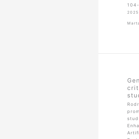
104-
2025
Mart
Gen
cri
stu
Rodr
prom
stud
Enha
Arti