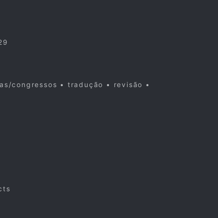
29
cas/congressos • tradução • revisão •
cts