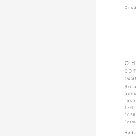
Cris
O d
com
res
Brit
pens
reso
176,
2025
Form
Hélia