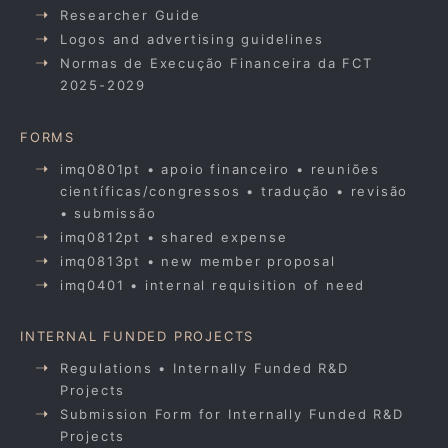
Researcher Guide
Logos and advertising guidelines
Normas de Execução Financeira da FCT
2025-2029
FORMS
imq0801pt • apoio financeiro • reuniões
científicas/congressos • tradução • revisão
• submissão
imq0812pt • shared expense
imq0813pt • new member proposal
imq0401 • internal requisition of need
INTERNAL FUNDED PROJECTS
Regulations • Internally Funded R&D
Projects
Submission Form for Internally Funded R&D
Projects