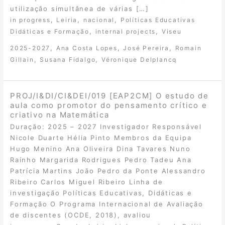
utilização simultânea de várias […]
,
,
,
in progress
Leiria
nacional
Políticas Educativas
,
,
Didáticas e Formação
internal projects
Viseu
,
,
,
2025-2027
Ana Costa Lopes
José Pereira
Romain
,
,
Gillain
Susana Fidalgo
Véronique Delplancq
PROJ/I&DI/CI&DEI/019 [EAP2CM] O estudo de
aula como promotor do pensamento crítico e
criativo na Matemática
Duração: 2025 – 2027 Investigador Responsável
Nicole Duarte Hélia Pinto Membros da Equipa
Hugo Menino Ana Oliveira Dina Tavares Nuno
Raínho Margarida Rodrigues Pedro Tadeu Ana
Patrícia Martins João Pedro da Ponte Alessandro
Ribeiro Carlos Miguel Ribeiro Linha de
investigação Políticas Educativas, Didáticas e
Formação O Programa Internacional de Avaliação
de discentes (OCDE, 2018), avaliou