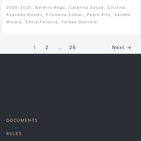
,
,
,
2025-2027
Belmiro Rego
Catarina Sousa
Cristina
,
,
,
Azevedo Gomes
Filomena Sobral
Pedro Rito
Salomé
,
,
Morais
Sónia Ferreira
Teresa Gouveia
1
2
…
26
Next
→
DOCUMENTS
RULES