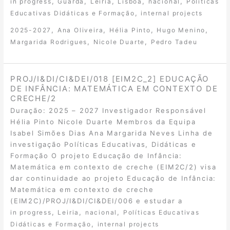
,
,
,
,
,
in progress
Guarda
Leiria
Lisboa
nacional
Políticas
,
Educativas Didáticas e Formação
internal projects
,
,
,
,
2025-2027
Ana Oliveira
Hélia Pinto
Hugo Menino
,
,
Margarida Rodrigues
Nicole Duarte
Pedro Tadeu
PROJ/I&DI/CI&DEI/018 [EIM2C_2] EDUCAÇÃO
DE INFÂNCIA: MATEMÁTICA EM CONTEXTO DE
CRECHE/2
Duração: 2025 – 2027 Investigador Responsável
Hélia Pinto Nicole Duarte Membros da Equipa
Isabel Simões Dias Ana Margarida Neves Linha de
investigação Políticas Educativas, Didáticas e
Formação O projeto Educação de Infância:
Matemática em contexto de creche (EIM2C/2) visa
dar continuidade ao projeto Educação de Infância:
Matemática em contexto de creche
(EIM2C)/PROJ/I&DI/CI&DEI/006 e estudar a
,
,
,
in progress
Leiria
nacional
Políticas Educativas
,
Didáticas e Formação
internal projects