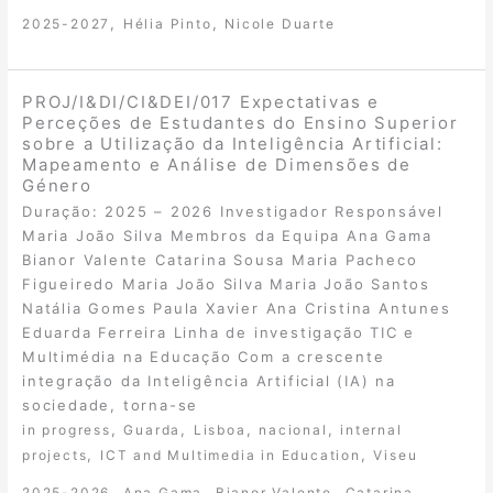
,
,
2025-2027
Hélia Pinto
Nicole Duarte
PROJ/I&DI/CI&DEI/017 Expectativas e
Perceções de Estudantes do Ensino Superior
sobre a Utilização da Inteligência Artificial:
Mapeamento e Análise de Dimensões de
Género
Duração: 2025 – 2026 Investigador Responsável
Maria João Silva Membros da Equipa Ana Gama
Bianor Valente Catarina Sousa Maria Pacheco
Figueiredo Maria João Silva Maria João Santos
Natália Gomes Paula Xavier Ana Cristina Antunes
Eduarda Ferreira Linha de investigação TIC e
Multimédia na Educação Com a crescente
integração da Inteligência Artificial (IA) na
sociedade, torna-se
,
,
,
,
in progress
Guarda
Lisboa
nacional
internal
,
,
projects
ICT and Multimedia in Education
Viseu
,
,
,
2025-2026
Ana Gama
Bianor Valente
Catarina