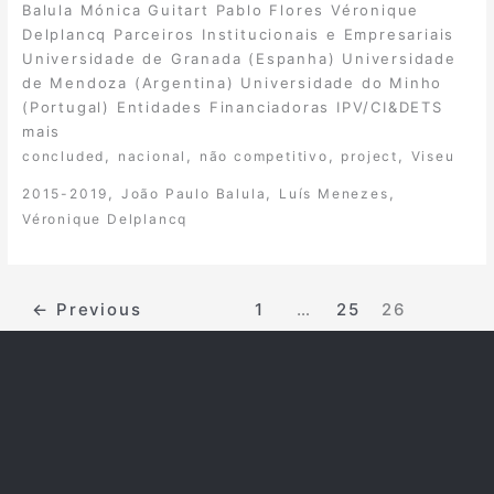
Balula Mónica Guitart Pablo Flores Véronique
Delplancq Parceiros Institucionais e Empresariais
Universidade de Granada (Espanha) Universidade
de Mendoza (Argentina) Universidade do Minho
(Portugal) Entidades Financiadoras IPV/CI&DETS
mais
,
,
,
,
concluded
nacional
não competitivo
project
Viseu
,
,
,
2015-2019
João Paulo Balula
Luís Menezes
Véronique Delplancq
←
Previous
1
…
25
26