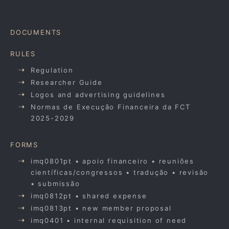
DOCUMENTS
RULES
Regulation
Researcher Guide
Logos and advertising guidelines
Normas de Execução Financeira da FCT
2025-2029
FORMS
imq0801pt • apoio financeiro • reuniões
científicas/congressos • tradução • revisão
• submissão
imq0812pt • shared expense
imq0813pt • new member proposal
imq0401 • internal requisition of need