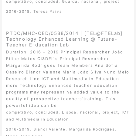
,
,
,
,
competitivo
concluded
Guarda
nacional
project
,
2016-2018
Teresa Paiva
PTDC/MHC-CED/0588/2014 | [TEL@FTELab]
Technology Enhanced Learning @ Future-
Teacher E-ducation Lab
Duration: 2016 – 2019 Principal Researcher João
Filipe Matos CI&DEI´s Principal Researcher
Margarida Rodrigues Team Members Ana Sofia
Caseiro Bianor Valente Maria João Silva Nuno Melo
Research Line ICT and Multimedia in Education
more Technology enhanced teacher education
programs may represent na added value to the
quality of prospective teachers’training. This
powerful idea can be
,
,
,
,
,
competitivo
concluded
Lisboa
nacional
project
ICT
and Multimedia in Education
,
,
,
2016-2019
Bianor Valente
Margarida Rodrigues