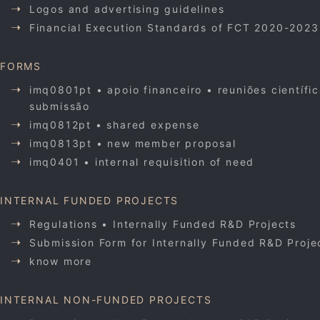
Logos and advertising guidelines
Financial Execution Standards of FCT 2020-2023
FORMS
imq0801pt • apoio financeiro • reuniões científi
submissão
imq0812pt • shared expense
imq0813pt • new member proposal
imq0401 • internal requisition of need
INTERNAL FUNDED PROJECTS
Regulations • Internally Funded R&D Projects
Submission Form for Internally Funded R&D Proje
know more
INTERNAL NON-FUNDED PROJECTS