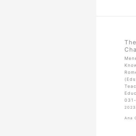
The
Cha
Mene
Know
Rome
(Eds
Teac
Educ
031
2023
Ana 