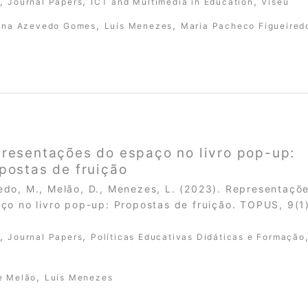
,
,
,
Journal Papers
ICT and Multimedia in Education
Viseu
,
,
tina Azevedo Gomes
Luís Menezes
Maria Pacheco Figueired
resentações do espaço no livro pop-up:
postas de fruição
do, M., Melão, D., Menezes, L. (2023). Representaçõ
ço no livro pop-up: Propostas de fruição. TOPUS, 9(1)
,
,
Journal Papers
Políticas Educativas Didáticas e Formação
u
,
e Melão
Luís Menezes