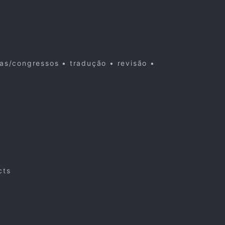
cas/congressos • tradução • revisão •
cts