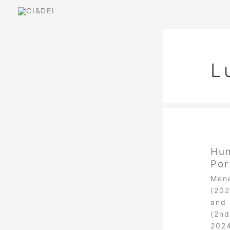
Skip
to
content
L
Hum
Por
Mene
(202
and 
(2nd
2024