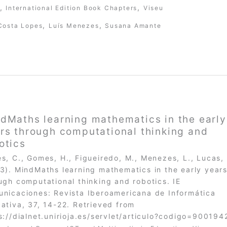
,
,
International Edition Book Chapters
Viseu
,
,
Costa Lopes
Luís Menezes
Susana Amante
dMaths learning mathematics in the early
rs through computational thinking and
otics
s, C., Gomes, H., Figueiredo, M., Menezes, L., Lucas, 
3). MindMaths learning mathematics in the early year
ugh computational thinking and robotics. IE
nicaciones: Revista Iberoamericana de Informática
ativa, 37, 14-22. Retrieved from
s://dialnet.unirioja.es/servlet/articulo?codigo=900194