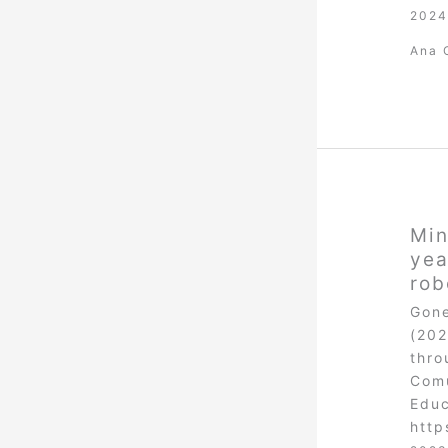
2024
Ana 
Min
yea
rob
Gone
(202
thro
Comu
Educ
http