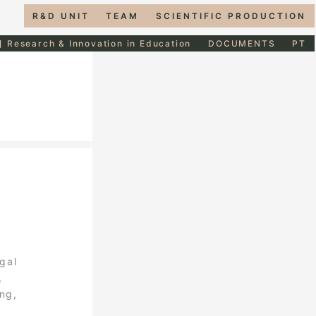
R&D UNIT
TEAM
SCIENTIFIC PRODUCTION
] Research & Innovation in Education
DOCUMENTS
PT
gal
,
ing,