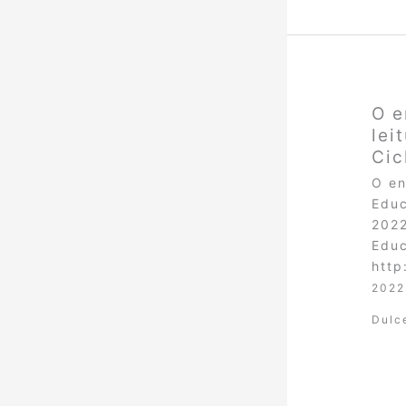
O e
lei
Cic
O en
Educ
2022
Educ
http
2022
Dulc