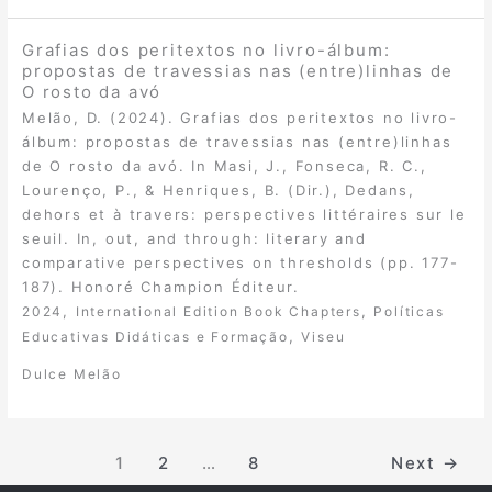
Grafias dos peritextos no livro-álbum:
propostas de travessias nas (entre)linhas de
O rosto da avó
Melão, D. (2024). Grafias dos peritextos no livro-
álbum: propostas de travessias nas (entre)linhas
de O rosto da avó. In Masi, J., Fonseca, R. C.,
Lourenço, P., & Henriques, B. (Dir.), Dedans,
dehors et à travers: perspectives littéraires sur le
seuil. In, out, and through: literary and
comparative perspectives on thresholds (pp. 177-
187). Honoré Champion Éditeur.
,
,
2024
International Edition Book Chapters
Políticas
,
Educativas Didáticas e Formação
Viseu
Dulce Melão
1
2
…
8
Next
→