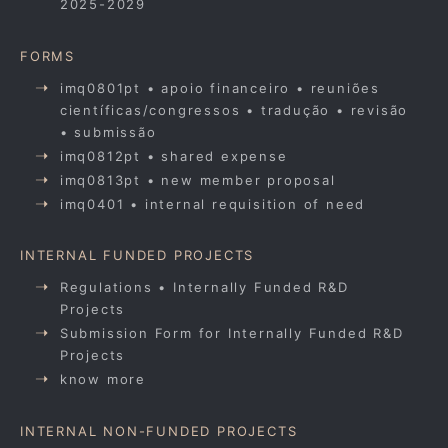
2025-2029
FORMS
imq0801pt • apoio financeiro • reuniões
científicas/congressos • tradução • revisão
• submissão
imq0812pt • shared expense
imq0813pt • new member proposal
imq0401 • internal requisition of need
INTERNAL FUNDED PROJECTS
Regulations • Internally Funded R&D
Projects
Submission Form for Internally Funded R&D
Projects
know more
INTERNAL NON-FUNDED PROJECTS