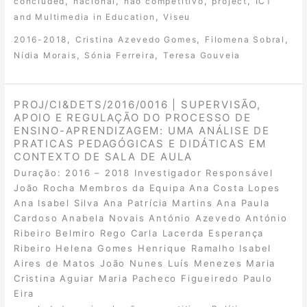
,
,
,
,
concluded
nacional
não competitivo
project
ICT
,
and Multimedia in Education
Viseu
,
,
,
2016-2018
Cristina Azevedo Gomes
Filomena Sobral
,
,
Nídia Morais
Sónia Ferreira
Teresa Gouveia
PROJ/CI&DETS/2016/0016 | SUPERVISÃO,
APOIO E REGULAÇÃO DO PROCESSO DE
ENSINO-APRENDIZAGEM: UMA ANÁLISE DE
PRATICAS PEDAGÓGICAS E DIDÁTICAS EM
CONTEXTO DE SALA DE AULA
Duração: 2016 – 2018 Investigador Responsável
João Rocha Membros da Equipa Ana Costa Lopes
Ana Isabel Silva Ana Patrícia Martins Ana Paula
Cardoso Anabela Novais António Azevedo António
Ribeiro Belmiro Rego Carla Lacerda Esperança
Ribeiro Helena Gomes Henrique Ramalho Isabel
Aires de Matos João Nunes Luís Menezes Maria
Cristina Aguiar Maria Pacheco Figueiredo Paulo
Eira