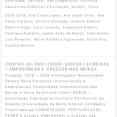
,
,
,
concluded
nacional
não competitivo
Políticas
,
,
Educativas Didáticas e Formação
project
Viseu
,
,
,
2016-2018
Ana Costa Lopes
Ana Isabel Silva
Ana
,
,
,
Paula Cardoso
António Azevedo
António Ribeiro
,
,
,
Belmiro Rego
Carla Lacerda
Esperança Ribeiro
,
,
,
Henrique Ramalho
Isabel Aires de Matos
João Rocha
,
,
,
Luís Menezes
Maria Pacheco Figueiredo
Paulo Eira
Susana Amante
CENTRO-02-0651-FEDER-000029 | ECBEIRAS
– EMPREENDER E CRESCER NAS BEIRAS
Duração: 2016 – 2018 Investigador Responsável
Teresa Paiva Parceiros Institucionais e
Empresariais Comunidade Intermunicipal das
Beiras e Serra da Estrela (líder) NERGA –
Associação Empresarial Instituto Politécnico da
Guarda Universidade da Beira Interior Entidades
Financiadoras COMPETE2020; PORTUGAL2020;
FEDER O projeto Empreender e Crescer nas