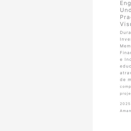
Eng
Und
Pra
Vis
Dura
Inve
Memb
Fina
e In
educ
atra
de m
comp
proje
2025
Aman