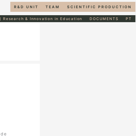
R&D UNIT
TEAM
SCIENTIFIC PRODUCTION
] Research & Innovation in Education
DOCUMENTS
PT
 de