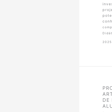
inve
proj
pote
conh
comp
Didá
2025
PRO
AR
DE
AL