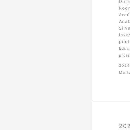
Dura
Rodr
Araú
Anab
Silv
inve
pilo
Educ
proje
2024
Mart
202