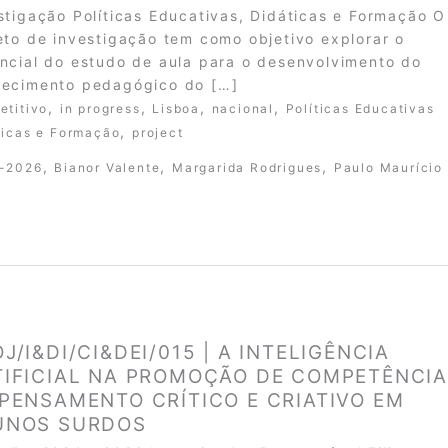
stigação Políticas Educativas, Didáticas e Formação O
eto de investigação tem como objetivo explorar o
ncial do estudo de aula para o desenvolvimento do
ecimento pedagógico do […]
,
,
,
,
etitivo
in progress
Lisboa
nacional
Políticas Educativas
,
ticas e Formação
project
,
,
,
-2026
Bianor Valente
Margarida Rodrigues
Paulo Maurício
J/I&DI/CI&DEI/015 | A INTELIGÊNCIA
TIFICIAL NA PROMOÇÃO DE COMPETÊNCI
 PENSAMENTO CRÍTICO E CRIATIVO EM
UNOS SURDOS