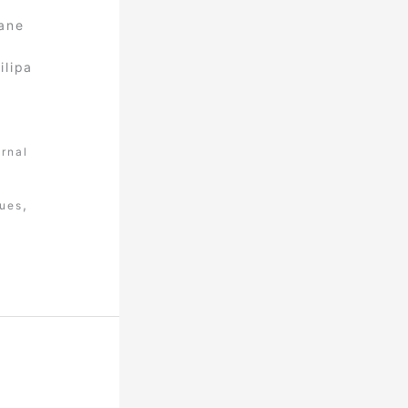
iane
ilipa
ernal
,
gues
l