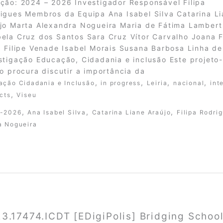
ção: 2024 – 2026 Investigador Responsável Filipa
igues Membros da Equipa Ana Isabel Silva Catarina L
jo Marta Alexandra Nogueira Maria de Fátima Lambert
ela Cruz dos Santos Sara Cruz Vítor Carvalho Joana F
a Filipe Venade Isabel Morais Susana Barbosa Linha de
stigação Educação, Cidadania e inclusão Este projeto-
to procura discutir a importância da
,
,
,
,
ação Cidadania e Inclusão
in progress
Leiria
nacional
int
,
cts
Viseu
,
,
,
-2026
Ana Isabel Silva
Catarina Liane Araújo
Filipa Rodri
a Nogueira
3.17474.ICDT [EDigiPolis] Bridging Schoo