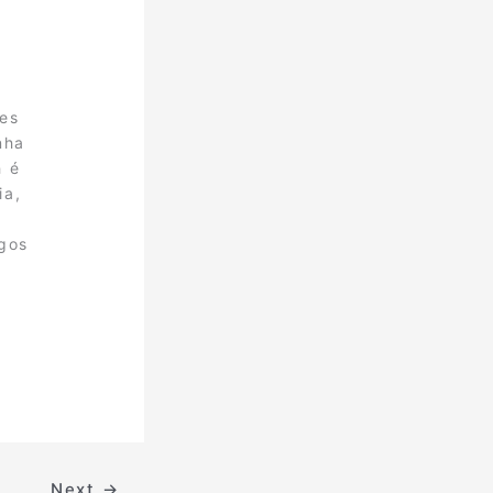
nes
nha
h é
ia,
egos
Next
→