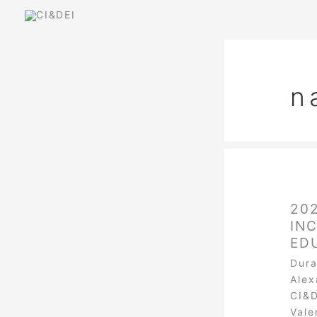
Skip
to
content
n
202
INC
ED
Dura
Alex
CI&D
Vale