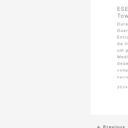
ESE
Tow
Dura
Guer
Enti
de i
um p
Medi
dese
comp
naci
2024
←
Previous