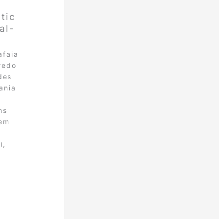
tic
al-
afaia
redo
des
ania
ns
gem
,
l