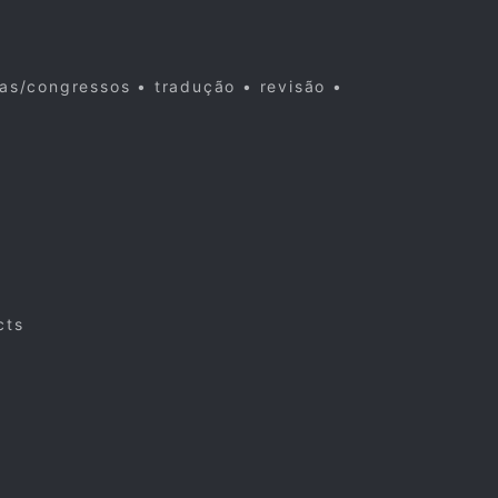
cas/congressos • tradução • revisão •
cts