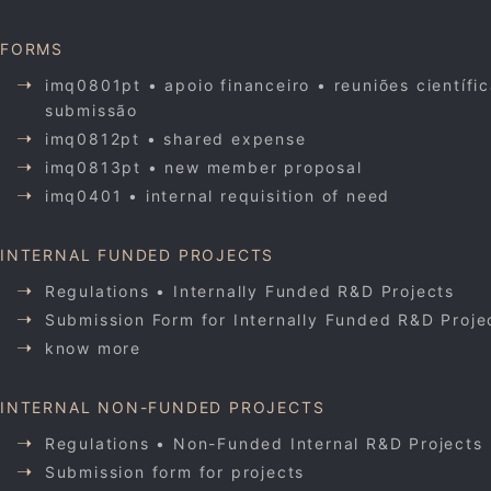
FORMS
imq0801pt • apoio financeiro • reuniões científi
submissão
imq0812pt • shared expense
imq0813pt • new member proposal
imq0401 • internal requisition of need
INTERNAL FUNDED PROJECTS
Regulations • Internally Funded R&D Projects
Submission Form for Internally Funded R&D Proje
know more
INTERNAL NON-FUNDED PROJECTS
Regulations • Non-Funded Internal R&D Projects
Submission form for projects