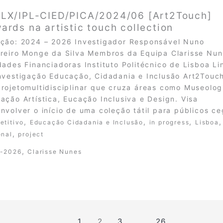
LX/IPL-CIED/PICA/2024/06 [Art2Touch]
ards na artistic touch collection
ção: 2024 – 2026 Investigador Responsável Nuno
reiro Monge da Silva Membros da Equipa Clarisse Nu
dades Financiadoras Instituto Politécnico de Lisboa Li
nvestigação Educação, Cidadania e Inclusão Art2Touc
rojetomultidisciplinar que cruza áreas como Museolog
ação Artística, Eucação Inclusiva e Design. Visa
nvolver o início de uma coleção tátil para públicos c
,
,
,
,
etitivo
Educação Cidadania e Inclusão
in progress
Lisboa
,
onal
project
,
-2026
Clarisse Nunes
1
2
3
…
26