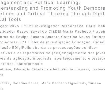
agement and Political Learning:
erstanding and Promoting Youth Democra
ctices and Critical Thinking Through Digit
ual Tools
ção: 2025 – 2027 Investigador Responsável Carla Mal
stigador Responsável do CI&DEI Maria Pacheco Figuei
ros da Equipa Susana Amante Catarina Sousa Entida
nciadoras FCT Linha de investigação Educação, Cidad
clusão EDigiPolis aborda as preocupações político-
ativas e os repertórios de (des)engajamento dos jove
vés da aplicação integrada, aperfeiçoamento e testa
étodos, plataformas e
,
,
,
etitivo
Educação Cidadania e Inclusão
in progress
naciona
ct
,
,
,
-2027
Catarina Sousa
Maria Pacheco Figueiredo
Susana
te