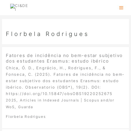
Skip
to
content
Florbela Rodrigues
Fatores de incidência no bem-estar subjetivo
dos estudantes Erasmus: estudo ibérico
Chica, Ó. D., Engrácio, H., Rodrigues, F., &
Fonseca, C. (2025). Fatores de incidência no bem-
estar subjetivo dos estudantes Erasmus: estudo
ibérico. Observatorio (OBS*), 19(2). DOI:
https://doi.org/10.15847/obsOBS19220252675
,
2025
Articles in Indexed Journals | Scopus and/or
,
WoS
Guarda
Florbela Rodrigues