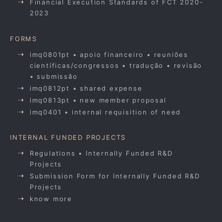
Financial Execution Standards of FCT 2020-
2023
FORMS
imq0801pt • apoio financeiro • reuniões
científicas/congressos • tradução • revisão
• submissão
imq0812pt • shared expense
imq0813pt • new member proposal
imq0401 • internal requisition of need
INTERNAL FUNDED PROJECTS
Regulations • Internally Funded R&D
Projects
Submission Form for Internally Funded R&D
Projects
know more