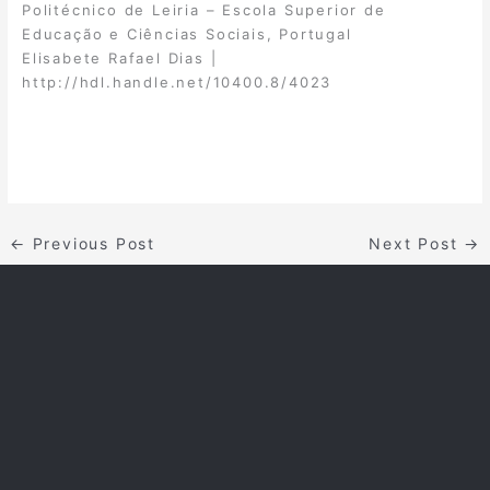
Politécnico de Leiria – Escola Superior de
Educação e Ciências Sociais, Portugal
Elisabete Rafael Dias |
http://hdl.handle.net/10400.8/4023
←
Previous Post
Next Post
→