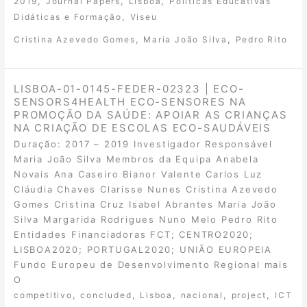
,
,
,
2019
Journal Papers
Lisboa
Políticas Educativas
,
Didáticas e Formação
Viseu
,
,
Cristina Azevedo Gomes
Maria João Silva
Pedro Rito
LISBOA-01-0145-FEDER-02323 | ECO-
SENSORS4HEALTH ECO-SENSORES NA
PROMOÇÃO DA SAÚDE: APOIAR AS CRIANÇAS
NA CRIAÇÃO DE ESCOLAS ECO-SAUDÁVEIS
Duração: 2017 – 2019 Investigador Responsável
Maria João Silva Membros da Equipa Anabela
Novais Ana Caseiro Bianor Valente Carlos Luz
Cláudia Chaves Clarisse Nunes Cristina Azevedo
Gomes Cristina Cruz Isabel Abrantes Maria João
Silva Margarida Rodrigues Nuno Melo Pedro Rito
Entidades Financiadoras FCT; CENTRO2020;
LISBOA2020; PORTUGAL2020; UNIÃO EUROPEIA
Fundo Europeu de Desenvolvimento Regional mais
O
,
,
,
,
,
competitivo
concluded
Lisboa
nacional
project
ICT