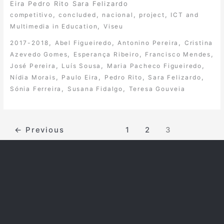
Eira Pedro Rito Sara Felizardo
,
,
,
,
competitivo
concluded
nacional
project
ICT and
,
Multimedia in Education
Viseu
,
,
,
2017-2018
Abel Figueiredo
Antonino Pereira
Cristina
,
,
,
Azevedo Gomes
Esperança Ribeiro
Francisco Mendes
,
,
,
José Pereira
Luís Sousa
Maria Pacheco Figueiredo
,
,
,
,
Nídia Morais
Paulo Eira
Pedro Rito
Sara Felizardo
,
,
Sónia Ferreira
Susana Fidalgo
Teresa Gouveia
←
Previous
1
2
3