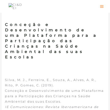
Skip
to
content
Conceção e
Desenvolvimento de
uma Plataforma para a
Participação das
Crianças na Saúde
Ambiental das suas
Escolas
Silva, M. J., Ferreira, E., Souza, A., Alves, A. R.,
Rito, P. Gomes, C. (2019).
Conceção e Desenvolvimento de uma Plataforma
para a Participação das Crianças na Saúde
Ambiental das suas Escolas.
IE Comunicaciones: Revista Iberoamericana de