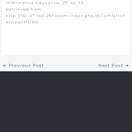
Informática Educativa, 29
, 42-53.
Retrieved from
http://161.67.140.29/iecom/index.php/IECom/articl
e/view/311/310
←
Previous Post
Next Post
→