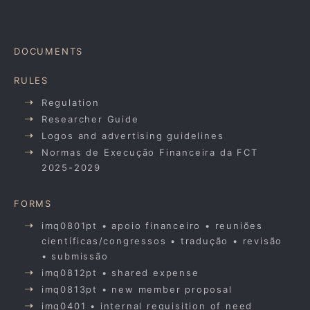
DOCUMENTS
RULES
Regulation
Researcher Guide
Logos and advertising guidelines
Normas de Execução Financeira da FCT
2025-2029
FORMS
imq0801pt • apoio financeiro • reuniões
científicas/congressos • tradução • revisão
• submissão
imq0812pt • shared expense
imq0813pt • new member proposal
imq0401 • internal requisition of need