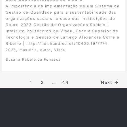
A importância da implementação de um Sistema de
Gestão de Qualidade para a sustentabilidade das
organizações sociais: o caso das instituições do
Douro 2023 Gestão de Organizações Sociais |
Instituto Politécnico de Viseu, Escola Superior de
Tecnologia e Gestão de Lamego Alexandra Correia
Ribeiro | http://hdl.handle.net/10400.19/7774
,
,
,
2023
master's
outra
Viseu
Susana Rebelo da Fonseca
1
2
…
44
Next
→