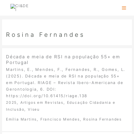
Skip
to
content
Rosina Fernandes
Década e meia de RSI na população 55+ em
Portugal
Martins, E., Mendes, F., Fernandes, R., Gomes, L.
(2025). Década e meia de RSI na população 55+
em Portugal. RIAGE – Revista Ibero-Americana de
Gerontologia, 6. DOI:
https://doi.org/10.61415/riage.138
,
,
2025
Artigos em Revistas
Educação Cidadania e
,
Inclusão
Viseu
,
,
Emília Martins
Francisco Mendes
Rosina Fernandes