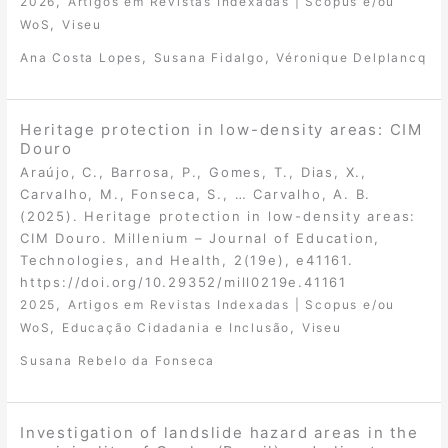
,
2026
Artigos em Revistas Indexadas | Scopus e/ou
,
WoS
Viseu
,
,
Ana Costa Lopes
Susana Fidalgo
Véronique Delplancq
Heritage protection in low-density areas: CIM
Douro
Araújo, C., Barrosa, P., Gomes, T., Dias, X.,
Carvalho, M., Fonseca, S., … Carvalho, A. B.
(2025). Heritage protection in low-density areas:
CIM Douro. Millenium – Journal of Education,
Technologies, and Health, 2(19e), e41161.
https://doi.org/10.29352/mill0219e.41161
,
2025
Artigos em Revistas Indexadas | Scopus e/ou
,
,
WoS
Educação Cidadania e Inclusão
Viseu
Susana Rebelo da Fonseca
Investigation of landslide hazard areas in the