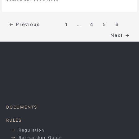
←
Previous
1
…
4
5
6
Next
→
DOCUMENTS
RULES
Regulation
Researcher Guide