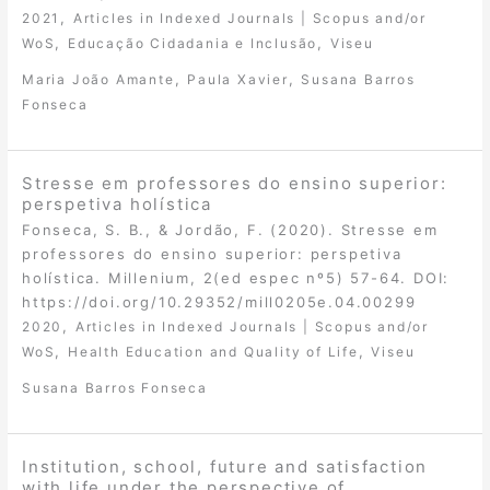
,
2021
Articles in Indexed Journals | Scopus and/or
,
,
WoS
Educação Cidadania e Inclusão
Viseu
,
,
Maria João Amante
Paula Xavier
Susana Barros
Fonseca
Stresse em professores do ensino superior:
perspetiva holística
Fonseca, S. B., & Jordão, F. (2020). Stresse em
professores do ensino superior: perspetiva
holística. Millenium, 2(ed espec nº5) 57-64. DOI:
https://doi.org/10.29352/mill0205e.04.00299
,
2020
Articles in Indexed Journals | Scopus and/or
,
,
WoS
Health Education and Quality of Life
Viseu
Susana Barros Fonseca
Institution, school, future and satisfaction
with life under the perspective of