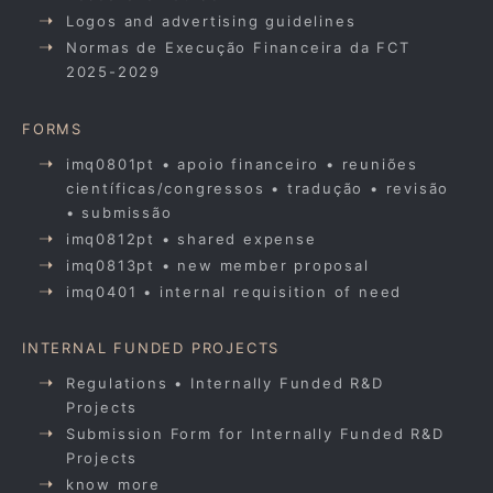
Logos and advertising guidelines
Normas de Execução Financeira da FCT
2025-2029
FORMS
imq0801pt • apoio financeiro • reuniões
científicas/congressos • tradução • revisão
• submissão
imq0812pt • shared expense
imq0813pt • new member proposal
imq0401 • internal requisition of need
INTERNAL FUNDED PROJECTS
Regulations • Internally Funded R&D
Projects
Submission Form for Internally Funded R&D
Projects
know more