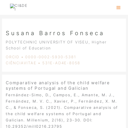
Skip
to
content
Susana Barros Fonseca
POLYTECHNIC UNIVERSITY OF VISEU, Higher
School of Education
ORCID • 0000-0002-5930-5381
CIÊNCIAVITAE • 531E-AD4E-8058
Comparative analysis of the child welfare
systems of Portugal and Galician
Fernández-Simo, D., Campos, E., Amante, M. J.,
Fernández, M. V. C., Xavier, P., Fernández, X. M.
C., & Fonseca, S. (2021). Comparative analysis of
the child welfare systems of Portugal and
Galician. Millenium, 2(16), 23-30. DOI:
10.29352/mill0216.23795