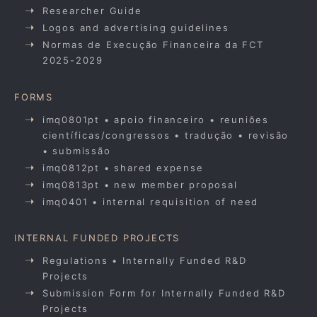
Researcher Guide
Logos and advertising guidelines
Normas de Execução Financeira da FCT
2025-2029
FORMS
imq0801pt • apoio financeiro • reuniões
científicas/congressos • tradução • revisão
• submissão
imq0812pt • shared expense
imq0813pt • new member proposal
imq0401 • internal requisition of need
INTERNAL FUNDED PROJECTS
Regulations • Internally Funded R&D
Projects
Submission Form for Internally Funded R&D
Projects