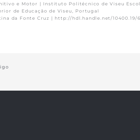
itivo e Motor | Instituto Politécnico de Viseu Esco
rior de Educação de Viseu, Portugal
tina da Fonte Cruz |
http://hdl.handle.net/10400.19/
tigo