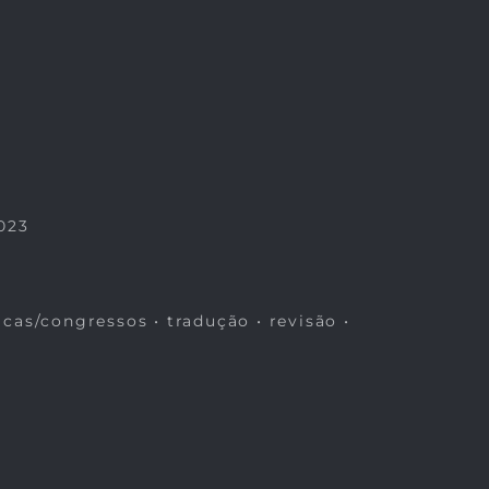
023
icas/congressos • tradução • revisão •