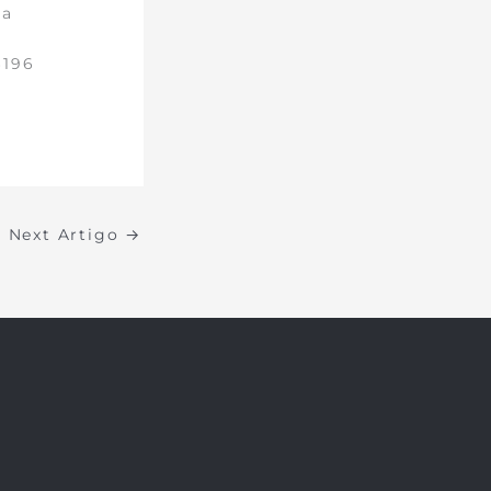
la
6196
Next Artigo
→