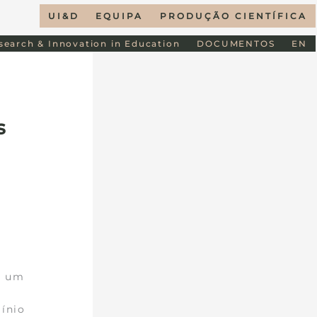
UI&D
EQUIPA
PRODUÇÃO CIENTÍFICA
esearch & Innovation in Education
DOCUMENTOS
EN
s
e um
ínio