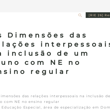
Search
[RIE 26] R
s Dimensões das
elações interpessoai
a inclusão de um
luno com NE no
nsino regular
imensões das relações interpessoais na inclusão d
o com NE no ensino regular
 Educação Especial, área de especialização em Dom