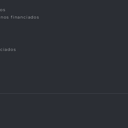
dos
rnos financiados
nciados