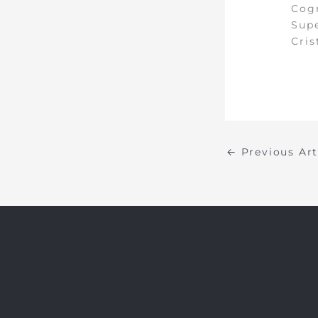
Cogn
Supe
Cris
←
Previous Ar