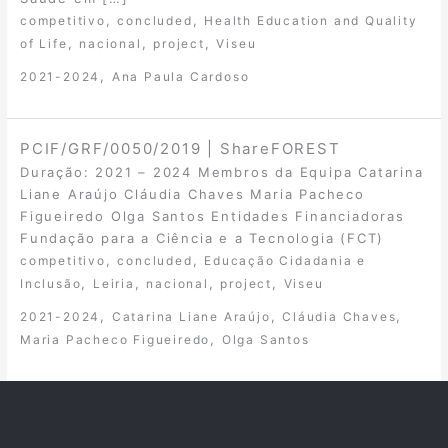
,
,
competitivo
concluded
Health Education and Quality
,
,
,
of Life
nacional
project
Viseu
,
2021-2024
Ana Paula Cardoso
PCIF/GRF/0050/2019 | ShareFOREST
Duração: 2021 – 2024 Membros da Equipa Catarina
Liane Araújo Cláudia Chaves Maria Pacheco
Figueiredo Olga Santos Entidades Financiadoras
Fundação para a Ciência e a Tecnologia (FCT)
,
,
competitivo
concluded
Educação Cidadania e
,
,
,
,
Inclusão
Leiria
nacional
project
Viseu
,
,
,
2021-2024
Catarina Liane Araújo
Cláudia Chaves
,
Maria Pacheco Figueiredo
Olga Santos