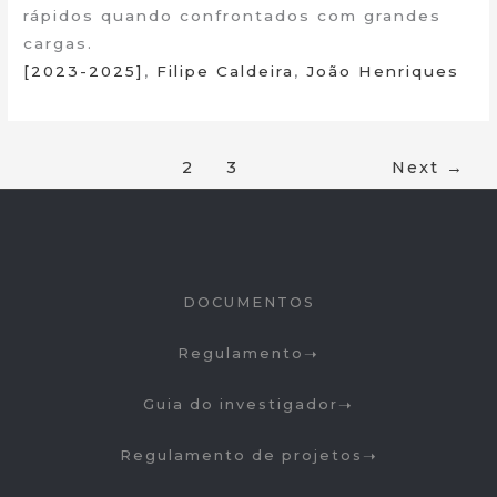
rápidos quando confrontados com grandes
cargas.
[2023-2025]
,
Filipe Caldeira
,
João Henriques
1
2
3
Next
→
DOCUMENTOS
Regulamento
Guia do investigador
Regulamento de projetos