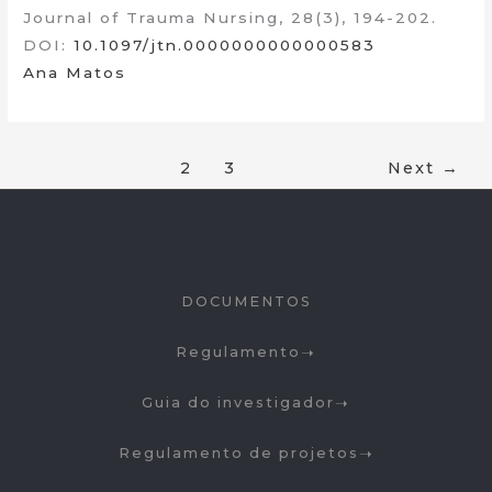
Journal of Trauma Nursing, 28(3), 194-202.
DOI:
10.1097/jtn.0000000000000583
Ana Matos
1
2
3
Next
→
DOCUMENTOS
Regulamento
Guia do investigador
Regulamento de projetos