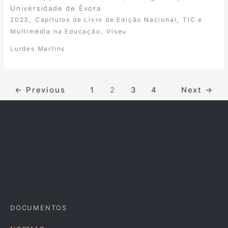
Universidade de Évora
,
,
2023
Capítulos de Livro de Edição Nacional
TIC e
,
Multimédia na Educação
Viseu
Lurdes Martins
←
Previous
1
2
3
4
Next
→
DOCUMENTOS