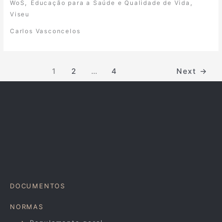
,
,
WoS
Educação para a Saúde e Qualidade de Vida
Viseu
Carlos Vasconcelos
1
2
…
4
Next
→
DOCUMENTOS
NORMAS