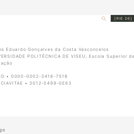
Search
[RIE 26]
os Eduardo Gonçalves da Costa Vasconcelos
ERSIDADE POLITÉCNICA DE VISEU, Escola Superior d
cação
ID • 0000-0002-3418-7518
NCIAVITAE • 3012-5499-0E63
igo