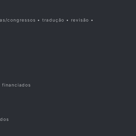
cas/congressos • tradução • revisão •
s financiados
ados