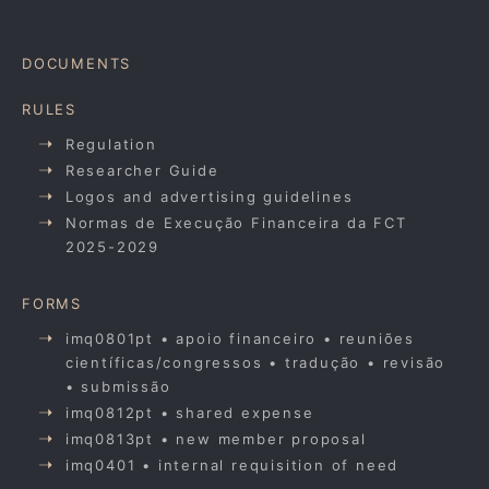
DOCUMENTS
RULES
Regulation
Researcher Guide
Logos and advertising guidelines
Normas de Execução Financeira da FCT
2025-2029
FORMS
imq0801pt • apoio financeiro • reuniões
científicas/congressos • tradução • revisão
• submissão
imq0812pt • shared expense
imq0813pt • new member proposal
imq0401 • internal requisition of need