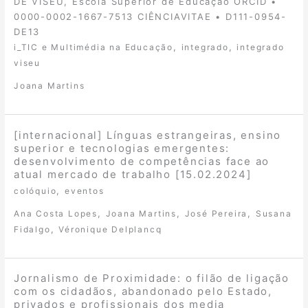
DE VISEU, Escola Superior de Educação ORCID •
0000-0002-1667-7513 CIÊNCIAVITAE • D111-0954-
DE13
,
,
i_TIC e Multimédia na Educação
integrado
integrado
viseu
Joana Martins
[internacional] Línguas estrangeiras, ensino
superior e tecnologias emergentes:
desenvolvimento de competências face ao
atual mercado de trabalho [15.02.2024]
,
colóquio
eventos
,
,
,
Ana Costa Lopes
Joana Martins
José Pereira
Susana
,
Fidalgo
Véronique Delplancq
Jornalismo de Proximidade: o filão de ligação
com os cidadãos, abandonado pelo Estado,
privados e profissionais dos media