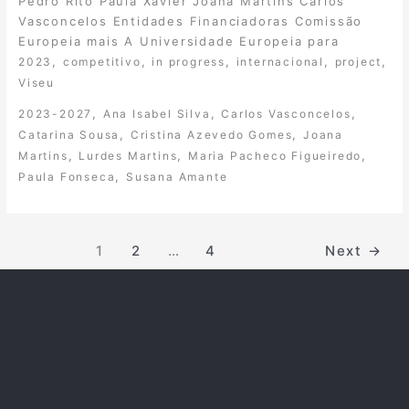
Pedro Rito Paula Xavier Joana Martins Carlos
Vasconcelos Entidades Financiadoras Comissão
Europeia mais A Universidade Europeia para
,
,
,
,
,
2023
competitivo
in progress
internacional
project
Viseu
,
,
,
2023-2027
Ana Isabel Silva
Carlos Vasconcelos
,
,
Catarina Sousa
Cristina Azevedo Gomes
Joana
,
,
,
Martins
Lurdes Martins
Maria Pacheco Figueiredo
,
Paula Fonseca
Susana Amante
1
2
…
4
Next
→