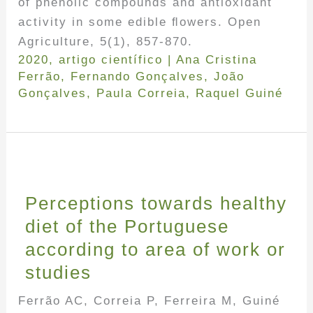
of phenolic compounds and antioxidant
activity in some edible ﬂowers. Open
Agriculture, 5(1), 857-870.
2020
,
artigo científico
|
Ana Cristina
Ferrão
,
Fernando Gonçalves
,
João
Gonçalves
,
Paula Correia
,
Raquel Guiné
Perceptions towards healthy
diet of the Portuguese
according to area of work or
studies
Ferrão AC, Correia P, Ferreira M, Guiné