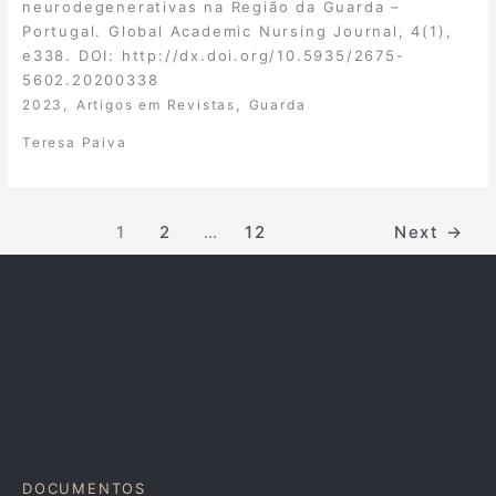
neurodegenerativas na Região da Guarda –
Portugal. Global Academic Nursing Journal, 4(1),
e338. DOI: http://dx.doi.org/10.5935/2675-
5602.20200338
,
,
2023
Artigos em Revistas
Guarda
Teresa Paiva
1
2
…
12
Next
→
DOCUMENTOS