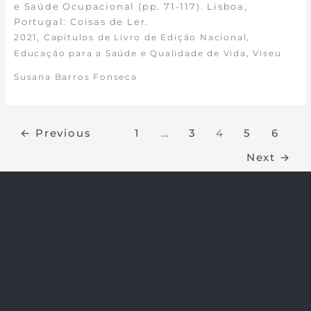
e Saúde Ocupacional (pp. 71-117). Lisboa,
Portugal: Coisas de Ler.
,
,
2021
Capítulos de Livro de Edição Nacional
,
Educação para a Saúde e Qualidade de Vida
Viseu
Susana Barros Fonseca
←
Previous
1
…
3
4
5
6
Next
→