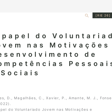
Search
[RIE 26]
 papel do Voluntaria
ovem nas Motivações
esenvolvimento de
ompetências Pessoai
 Sociais
s, D., Magalhães, C., Xavier, P., Amante, M. J., Fonse
2022).
pel do Voluntariado Jovem nas Motivações e