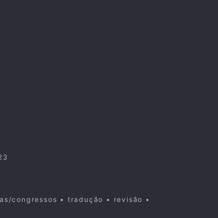
23
cas/congressos • tradução • revisão •