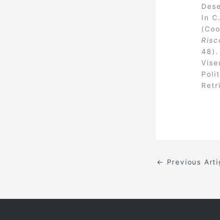
Dese
In C
(Coo
Risc
48).
Vise
Poli
Retr
←
Previous Art