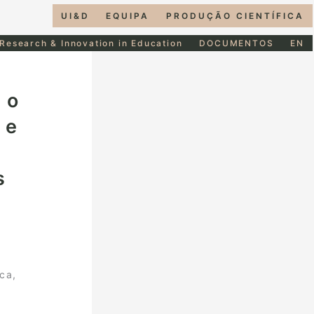
UI&D
EQUIPA
PRODUÇÃO CIENTÍFICA
 Research & Innovation in Education
DOCUMENTOS
EN
do
 e
s
ca,