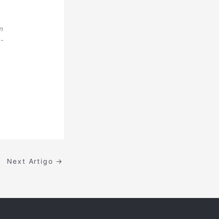
m
-
Next Artigo
→