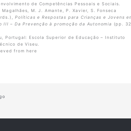
nvolvimento de Competências Pessoais e Sociais.
. Magalhães, M. J. Amante, P. Xavier, S. Fonseca
rds.),
Políticas e Respostas para Crianças e Jovens e
o III – Da Prevenção à promoção da Autonomia
(pp. 32
u, Portugal: Escola Superior de Educação – Instituto
técnico de Viseu.
ieved from
here
igo