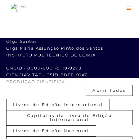
Skip
to
content
Olga Santos
Olga Maria Assunção Pinto dos Santos
INSTITUTO POLITÉCNICO DE LEIRIA
ORCID • 0000-0001-9119-9278
CIÊNCIAVITAE • C51D-9BEE-91A7
PRODUÇÃO CIENTÍFICA
Abrir Todos
Livros de Edição Internacional
Capítulos de Livro de Edição
Internacional
Livros de Edição Nacional