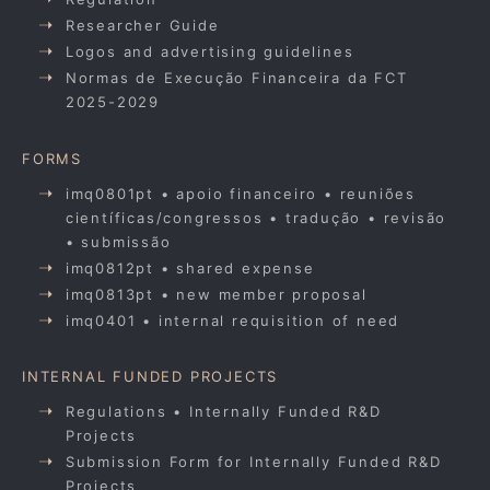
Researcher Guide
Logos and advertising guidelines
Normas de Execução Financeira da FCT
2025-2029
FORMS
imq0801pt • apoio financeiro • reuniões
científicas/congressos • tradução • revisão
• submissão
imq0812pt • shared expense
imq0813pt • new member proposal
imq0401 • internal requisition of need
INTERNAL FUNDED PROJECTS
Regulations • Internally Funded R&D
Projects
Submission Form for Internally Funded R&D
Projects