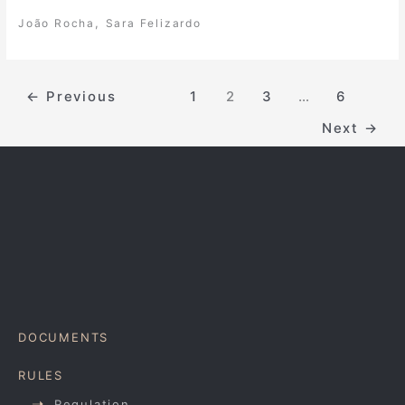
,
João Rocha
Sara Felizardo
←
Previous
1
2
3
…
6
Next
→
DOCUMENTS
RULES
Regulation