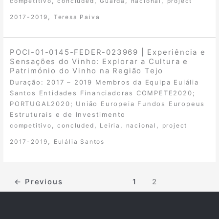
,
,
,
,
competitivo
concluded
Guarda
nacional
project
,
2017-2019
Teresa Paiva
POCI-01-0145-FEDER-023969 | Experiência e
Sensações do Vinho: Explorar a Cultura e
Património do Vinho na Região Tejo
Duração: 2017 – 2019 Membros da Equipa Eulália
Santos Entidades Financiadoras COMPETE2020;
PORTUGAL2020; União Europeia Fundos Europeus
Estruturais e de Investimento
,
,
,
,
competitivo
concluded
Leiria
nacional
project
,
2017-2019
Eulália Santos
←
Previous
1
2