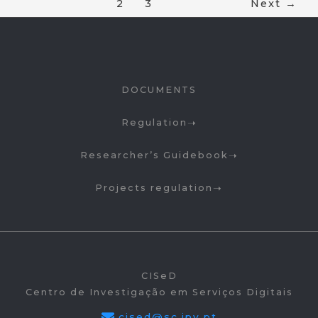
1
2
3
Next
→
DOCUMENTS
Regulation
Researcher’s Guidebook
Projects regulation
CISeD
Centro de Investigação em Serviços Digitais
cised@sc.ipv.pt