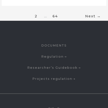
1
2
…
64
Next
→
DOCUMENTS
Regulation
Researcher’s Guidebook
Projects regulation