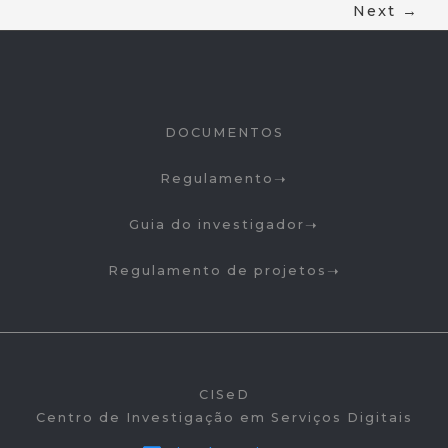
Next
→
DOCUMENTOS
Regulamento
Guia do investigador
Regulamento de projetos
CISeD
Centro de Investigação em Serviços Digitais