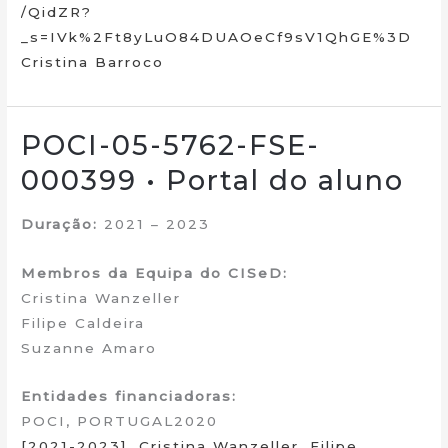
/QidZR?
_s=IVk%2Ft8yLuO84DUAOeCf9sV1QhGE%3D
Cristina Barroco
POCI-05-5762-FSE-
000399 • Portal do aluno
Duração:
2021 – 2023
Membros da Equipa do CISeD:
Cristina Wanzeller
Filipe Caldeira
Suzanne Amaro
Entidades financiadoras:
POCI, PORTUGAL2020
[2021-2023]
,
Cristina Wanzeller
,
Filipe