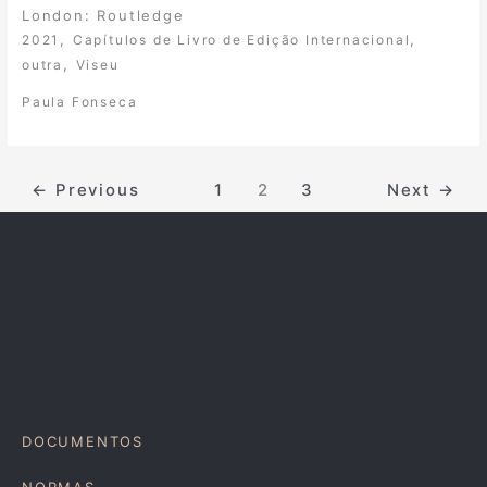
London: Routledge
,
,
2021
Capítulos de Livro de Edição Internacional
,
outra
Viseu
Paula Fonseca
←
Previous
1
2
3
Next
→
DOCUMENTOS