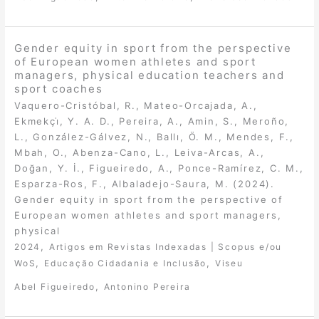
Gender equity in sport from the perspective
of European women athletes and sport
managers, physical education teachers and
sport coaches
Vaquero-Cristóbal, R., Mateo-Orcajada, A.,
Ekmekçi̇, Y. A. D., Pereira, A., Amin, S., Meroño,
L., González-Gálvez, N., Ballı, Ö. M., Mendes, F.,
Mbah, O., Abenza-Cano, L., Leiva-Arcas, A.,
Doğan, Y. İ., Figueiredo, A., Ponce-Ramírez, C. M.,
Esparza-Ros, F., Albaladejo-Saura, M. (2024).
Gender equity in sport from the perspective of
European women athletes and sport managers,
physical
,
2024
Artigos em Revistas Indexadas | Scopus e/ou
,
,
WoS
Educação Cidadania e Inclusão
Viseu
,
Abel Figueiredo
Antonino Pereira