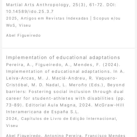
Martial Arts Anthropology, 25(3), 61-72. DOI:
10.14589/ido.25.3.7
,
2025
Artigos em Revistas Indexadas | Scopus e/ou
,
WoS
Viseu
Abel Figueiredo
Implementation of educational adaptations
Pereira, A., Figueiredo, A., Mendes, F. (2024).
Implementation of educational adaptations. In A.
Leiva-Arcas, M. J. Maciá-Andreu, R. Vaquero-
Cristóbal, M. D. Nadal, L. Meroño (Eds.), Beyond
barriers: Fostering social inclusion through dual
career for student-athletes with disabilities (pp.
73-89). Editorial Aula Magna, 2024. McGraw-Hill
Interamericana de España S.L.
,
,
2024
Capítulos de Livro de Edição Internacional
Viseu
,
,
Abel Figueiredo
Antonino Pereira
Francisco Mendes