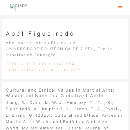
Skip
to
content
Abel Figueiredo
Abel Aurélio Abreu Figueiredo
UNIVERSIDADE POLITÉCNICA DE VISEU, Escola
Superior de Educação
ORCID • 0000-0002-6347-954
CIÊNCIAVITAE • 821A-CC3B-22E5
Cultural and Ethical Values in Martial Arts:
Wushu and Budō in a Globalized World
Jiang, S., Cynarski, W. J., Ambrozy, T., Tai, K.,
Figueiredo, A., Kulpinski, J., Green, T. A., Rydzik,
L. Zhang, G. (2025). Cultural and Ethical Values in
Martial Arts: Wushu and Budō in a Globalized
World. Ido Movement for Culture. Journal of