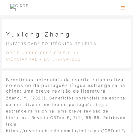
Skip
to
content
Yuxiong Zhang
UNIVERSIDADE POLITÉCNICA DE LEIRIA
ORCID • 0000-0003-0305-0110
CIÊNCIAVITAE • D513-579A-2C2F
Benefícios potenciais da escrita colaborativa
no ensino de português língua estrangeira na
china: uma breve revisão de literatura
Zhang, Y. (2023). Benefícios potenciais da escrita
colaborativa no ensino de português língua
estrangeira na china: uma breve revisão de
literatura. Revista CBTecLE, 7(1), 55-65. Retrieved
from
https://revista.cbtecle.com.br/index.php/CBTecLE/