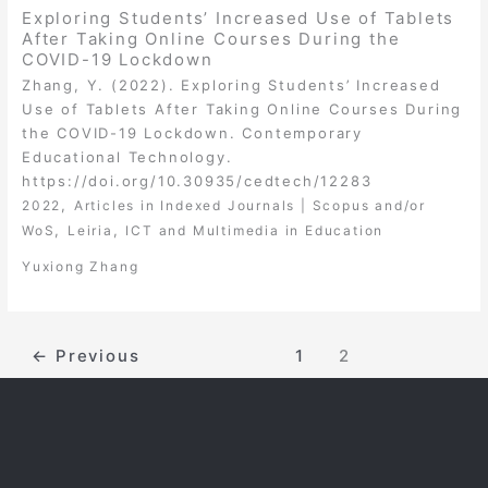
Exploring Students’ Increased Use of Tablets
After Taking Online Courses During the
COVID-19 Lockdown
Zhang, Y. (2022). Exploring Students’ Increased
Use of Tablets After Taking Online Courses During
the COVID-19 Lockdown. Contemporary
Educational Technology.
https://doi.org/10.30935/cedtech/12283
,
2022
Articles in Indexed Journals | Scopus and/or
,
,
WoS
Leiria
ICT and Multimedia in Education
Yuxiong Zhang
←
Previous
1
2