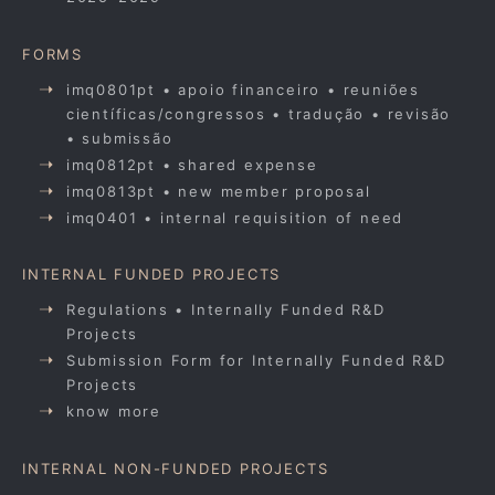
FORMS
imq0801pt • apoio financeiro • reuniões
científicas/congressos • tradução • revisão
• submissão
imq0812pt • shared expense
imq0813pt • new member proposal
imq0401 • internal requisition of need
INTERNAL FUNDED PROJECTS
Regulations • Internally Funded R&D
Projects
Submission Form for Internally Funded R&D
Projects
know more
INTERNAL NON-FUNDED PROJECTS